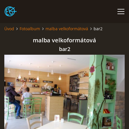
Úvod
Fotoalbum
malba velkoformátová
bar2
ÚVOD
malba velkoformátová
bar2
FIGURÁLNÍ KRESBA ŽIVĚ V PLZNI!
PLENÉR CAMP POD HRADEM RABÍ V ČERVNU
DVA VÍKENDY S KERAMIKOU
FOTOALBUM
O MNĚ