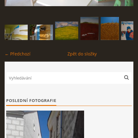
KONTAKT
NABÍDKA PRO VÁS: VÝMĚNNÝ OBCHOD!
← Předchozí
Zpět do složky
© 2026 eStránky.cz
|
RSS
POSLEDNÍ FOTOGRAFIE