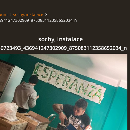
lbum
sochy, instalace
6941247302909_875083112358652034_n
sochy, instalace
30723493_436941247302909_875083112358652034_n