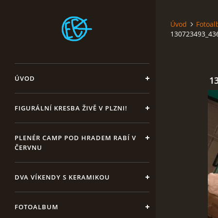
Úvod
Fotoa
130723493_43
ÚVOD
1
FIGURÁLNÍ KRESBA ŽIVĚ V PLZNI!
PLENÉR CAMP POD HRADEM RABÍ V
ČERVNU
DVA VÍKENDY S KERAMIKOU
FOTOALBUM