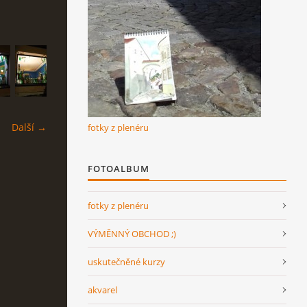
Další →
fotky z plenéru
FOTOALBUM
fotky z plenéru
VÝMĚNNÝ OBCHOD ;)
uskutečněné kurzy
akvarel