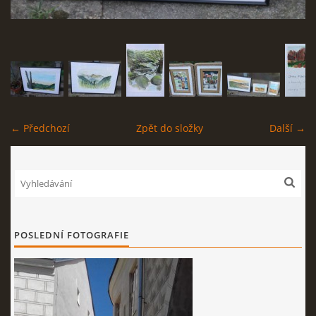
KONTAKT
NABÍDKA PRO VÁS: VÝMĚNNÝ OBCHOD!
← Předchozí
Zpět do složky
Další →
© 2026 eStránky.cz
|
RSS
POSLEDNÍ FOTOGRAFIE