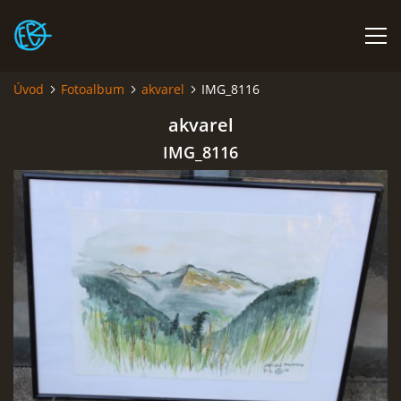
Úvod
Fotoalbum
akvarel
IMG_8116
ÚVOD
akvarel
IMG_8116
FIGURÁLNÍ KRESBA ŽIVĚ V PLZNI!
PLENÉR CAMP POD HRADEM RABÍ V ČERVNU
DVA VÍKENDY S KERAMIKOU
FOTOALBUM
O MNĚ