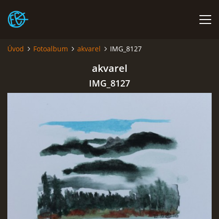
Úvod
Fotoalbum
akvarel
IMG_8127
ÚVOD
akvarel
IMG_8127
FIGURÁLNÍ KRESBA ŽIVĚ V PLZNI!
PLENÉR CAMP POD HRADEM RABÍ V ČERVNU
DVA VÍKENDY S KERAMIKOU
FOTOALBUM
O MNĚ