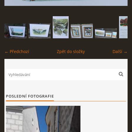
KONTAKT
NABÍDKA PRO VÁS: VÝMĚNNÝ OBCHOD!
← Předchozí
Zpět do složky
Další →
© 2026 eStránky.cz
|
RSS
POSLEDNÍ FOTOGRAFIE